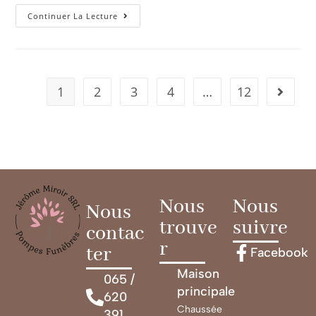
Continuer La Lecture
1
2
3
4
…
12
Nous
Nous
Nous
trouve
suivre
contac
r
ter
Facebook
Maison
065 /
principale
620
Chaussée
391