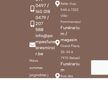
Belle-Vue,
0497 /
54A à 7322
160 018
Ville-
0479 /
Pommeroeul
207
Funérariu
588
m /
info@po
magasin
mpesfune
Grand Place,
bresmiroi
32-34 à
r.be
7970 Beloeil
Nous
Funérariu
sommes
m
joignables j
Rue des
our et nuit 7
Déportés, 70
à 7332 Sirault
jours sur 7
BCE: BE0826.775.144
Affilié FUENRA - code de déontologie